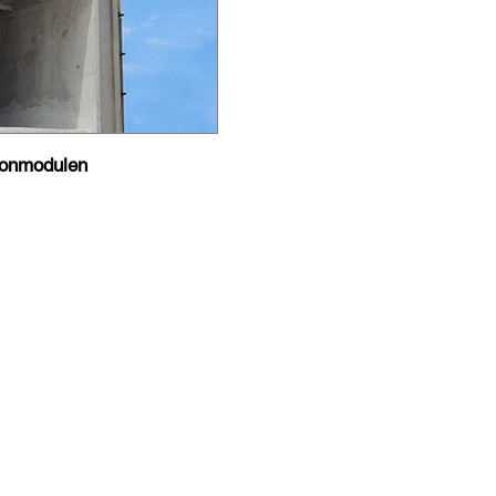
tonmodulen
h.