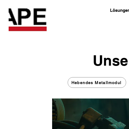
Lösunge
Unser
Hebendes Metallmodul