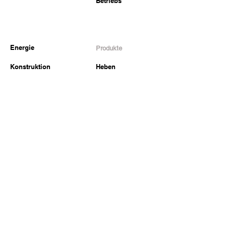
Betriebs
Energie
Produkte
Konstruktion
Heben
Transport
Failover
Verteidigung
Zurrung
Andere Branchen
Mechanisches
Schweißen
Sapem
Erfahren Sie mehr
Abtretung
Kontakt
Team
LinkedIn