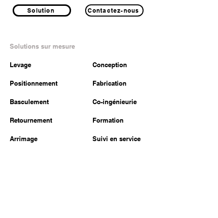
Solution
Contactez-nous
Solutions sur mesure
Levage
Conception
Positionnement
Fabrication
Basculement
Co-ingénieurie
Retournement
Formation
Arrimage
Suivi en service
Energie
Produits
Construction
Levage