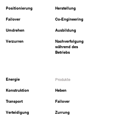
Positionierung
Herstellung
Failover
Co-Engineering
Umdrehen
Ausbildung
Verzurren
Nachverfolgung
während des
Betriebs
Energie
Produkte
Konstruktion
Heben
Transport
Failover
Verteidigung
Zurrung
Andere Branchen
Mechanisches
Schweißen