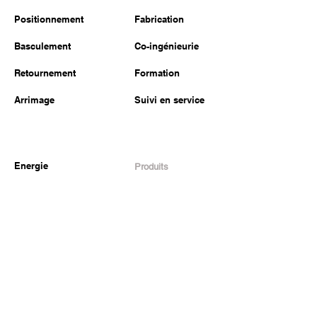
Positionnement
Fabrication
Basculement
Co-ingénieurie
Retournement
Formation
Arrimage
Suivi en service
Energie
Produits
Construction
Levage
Transport
Basculement
Défense
Arrimage
Autres industries
Mécano-soudure